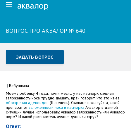
ВОПРОС ПРО АКВАЛОР № 640
ЗАДАТЬ ВОПРОС
Задать вопрос или отправить отзыв
Все поля обязательны для заполнения
|
Бабушкина
Моему ребенку 4 года, почти месяц у нас насморк, сильная
Как Вас зовут
заложенность носа, трудно дышать, врач говорит, что это из-за
обострения аденоидов
(II степень). Скажите, пожалуйста, какой
препарат от
заложенности носа и насморка
Аквалор в данной
ситуации лучше использовать: Аквалор заложенность или Аквалор
норм? И какой распылитель лучше: душ или струя?
Ответ: