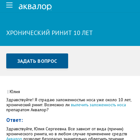
ХРОНИЧЕСКИЙ РИНИТ 10 ЛЕТ
ЗАДАТЬ ВОПРОС
Задать вопрос или отправить отзыв
Все поля обязательны для заполнения
|
Юлия
Здравствуйте! Я страдаю заложенностью носа уже около 10 лет,
Как Вас зовут
хронический ринит. Возможно ли
вылечить заложенность носа
препаратом Аквалор?
Ответ:
Здравствуйте, Юлия Сергеевна. Все зависит от вида (причин)
хронического ринита, но в любом случае применение средств
Аквалор
позволит безопасно значительно облегчить течение