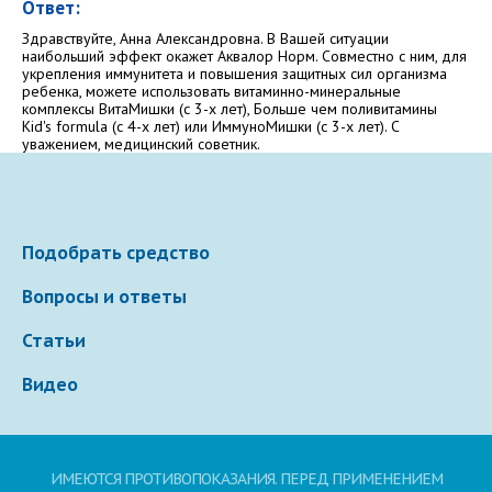
Ответ:
Электронная почта
Здравствуйте, Анна Александровна. В Вашей ситуации
наибольший эффект окажет Аквалор Норм. Совместно с ним, для
укрепления иммунитета и повышения защитных сил организма
ребенка, можете использовать витаминно-минеральные
комплексы ВитаМишки (с 3-х лет), Больше чем поливитамины
Kid's formula (с 4-х лет) или ИммуноМишки (с 3-х лет). С
Ваше сообщение
уважением, медицинский советник.
Подобрать средство
Вопросы и ответы
Статьи
Отправляя вопрос, я принимаю
пользовательское
Видео
соглашение
сайта.
Свернуть
ИМЕЮТСЯ ПРОТИВОПОКАЗАНИЯ. ПЕРЕД ПРИМЕНЕНИЕМ