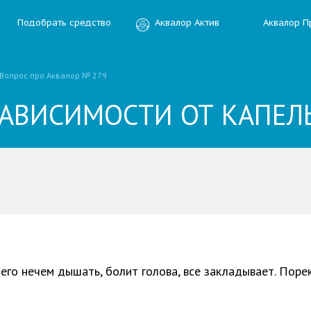
Подобрать средство
Аквалор Актив
Аквалор П
Вопрос про Аквалор № 279
ЗАВИСИМОСТИ ОТ КАПЕЛ
ить отзыв
ния
его нечем дышать, болит голова, все закладывает. Пор
Электронная почта