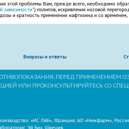
ия этой проблемы Вам, прежде всего, необходимо обрати
й зависимости
") полипов, искривления носовой перегоро
озы и кратность применения нафтизина и со временем, 
Вопросы и ответы
С
ОТИВОПОКАЗАНИЯ. ПЕРЕД ПРИМЕНЕНИЕМ О
КЦИЕЙ ИЛИ ПРОКОНСУЛЬТИРУЙТЕСЬ СО СПЕ
овательское соглашение
сайта.
Свернуть
роизводство: «ИС ЛАБ», Франция; АО «Нижфарм», Россия
абораторис Эй Би», Швеция.