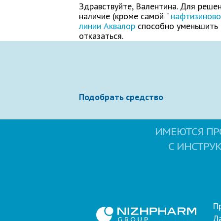
Здравствуйте, Валентина. Для решен
наличие (кроме самой "
нафтизиново
линии Аквалор
способно уменьшить д
отказаться.
Ваше сообщение
Подобрать средство
ИМЕЮТСЯ ПР
С ИНСТРУ
Отправляя вопрос, я принимаю
польз
П
Л