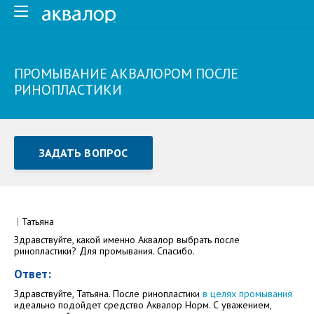
ПРОМЫВАНИЕ АКВАЛОРОМ ПОСЛЕ
РИНОПЛАСТИКИ
ЗАДАТЬ ВОПРОС
Задать вопрос или отправить отзыв
Все поля обязательны для заполнения
|
Татьяна
Здравствуйте, какой именно Аквалор выбрать после
Как Вас зовут
ринопластики? Для промывания. Спасибо.
Ответ:
Здравствуйте, Татьяна. После ринопластики
в целях промывания
идеально подойдет средство Аквалор Норм. С уважением,