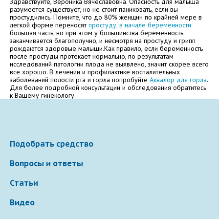
Здравствуйте, Вероника Вячеславовна. Опасность для малыша
разумеется существует, но не стоит паниковать, если вы
Электронная почта
простудились. Помните, что до 80% женщин по крайней мере в
легкой форме переносят
простуду, в начале беременности
большая часть, но при этом у большинства беременность
заканчивается благополучно, и несмотря на простуду и грипп
рождаются здоровые малыши.Как правило, если беременность
после простуды протекает нормально, по результатам
Ваше сообщение
исследований патологии плода не выявлено, значит скорее всего
все хорошо. В лечении и профилактике воспалительных
заболеваний полости рта и горла попробуйте
Аквалор для горла
.
Для более подробной консультации и обследования обратитесь
к Вашему гинекологу.
Подобрать средство
Вопросы и ответы
Отправляя вопрос, я принимаю
пользовательское
соглашение
сайта.
Статьи
Видео
Свернуть