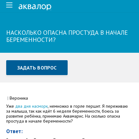
НАСКОЛЬКО ОПАСНА ПРОСТУДА В НАЧАЛЕ
БЕРЕМЕННОСТИ?
ЗАДАТЬ ВОПРОС
Задать вопрос или отправить отзыв
Все поля обязательны для заполнения
|
Вероника
Уже
два дня насморк
, немножко в горле першит. Я переживаю
Как Вас зовут
за малыша, так как идёт 6 неделя беременности, боюсь за
развитие ребёнка, принимаю Аквамарис. На сколько опасна
простуда в начале беременности?
Ответ: