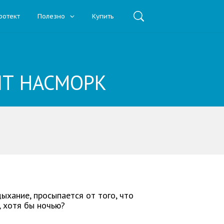
ротект
Полезно
Купить
ИТ НАСМОРК
дыхание, просыпается от того, что
, хотя бы ночью?