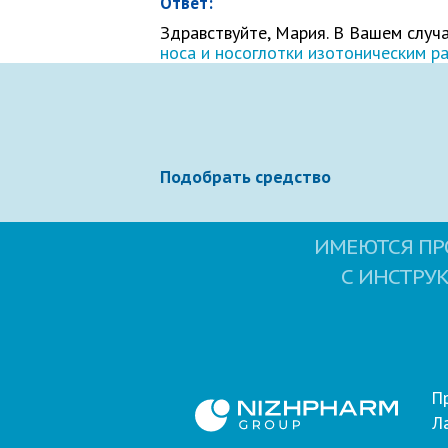
Ответ:
Здравствуйте, Мария. В Вашем случ
носа и носоглотки изотоническим р
Ваше сообщение
Подобрать средство
ИМЕЮТСЯ ПР
С ИНСТРУ
Отправляя вопрос, я принимаю
польз
П
Л