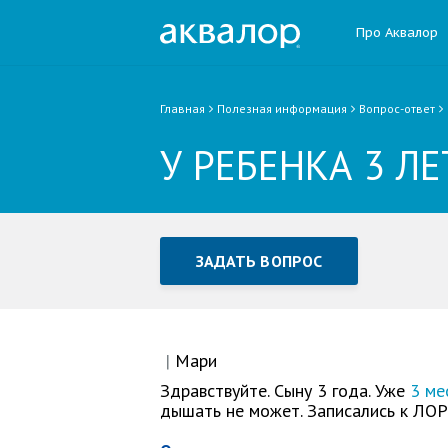
Про Аквалор
Главная
Полезная информация
Вопрос-ответ
У РЕБЕНКА 3 Л
ЗАДАТЬ ВОПРОС
Задать вопрос или отправ
Все поля обязательны для заполне
|
Мари
Здравствуйте. Сыну 3 года. Уже
3 ме
дышать не может. Записались к ЛОР
Как Вас зовут