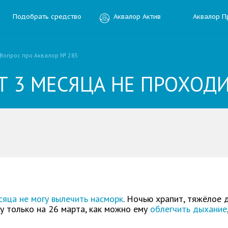
Подобрать средство
Аквалор Актив
Аквалор П
Вопрос про Аквалор № 285
ЕТ 3 МЕСЯЦА НЕ ПРОХОД
ить отзыв
ния
сяца не могу вылечить насморк
. Ночью храпит, тяжёлое 
у только на 26 марта, как можно ему
облегчить дыхание
Электронная почта