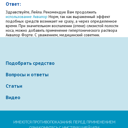
Ответ:
Здравствуйте, Лейла. Рекомендую Вам продолжить
Электронная почта
использование Аквалор
Норм, так как выраженный эффект
подобных средств возникает не сразу, а через определенное
время. При значительном воспалении (отеке) слизистой полости
носа, можно добавить применение гипертонического раствора
Аквалор Форте. С уважением, медицинский советник.
Ваше сообщение
Подобрать средство
Вопросы и ответы
Статьи
Видео
Отправляя вопрос, я принимаю
пользовательское
соглашение
сайта.
ИМЕЮТСЯ ПРОТИВОПОКАЗАНИЯ. ПЕРЕД ПРИМЕНЕНИЕМ
Свернуть
ОЗНАКОМЬТЕСЬ С ИНСТРУКЦИЕЙ ИЛИ