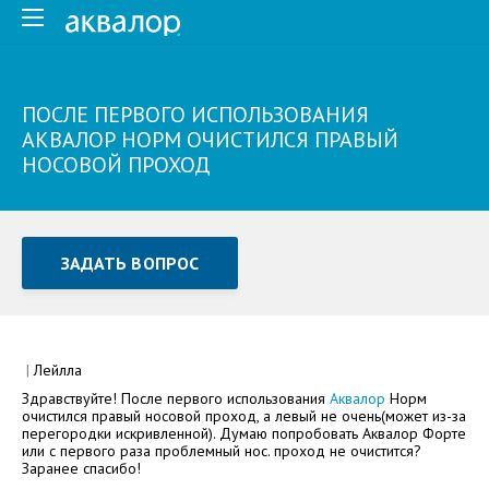
ПОСЛЕ ПЕРВОГО ИСПОЛЬЗОВАНИЯ
АКВАЛОР НОРМ ОЧИСТИЛСЯ ПРАВЫЙ
НОСОВОЙ ПРОХОД
ЗАДАТЬ ВОПРОС
Задать вопрос или отправить отзыв
Все поля обязательны для заполнения
|
Лейлла
Здравствуйте! После первого использования
Аквалор
Норм
Как Вас зовут
очистился правый носовой проход, а левый не очень(может из-за
перегородки искривленной). Думаю попробовать Аквалор Форте
или с первого раза проблемный нос. проход не очистится?
Заранее спасибо!