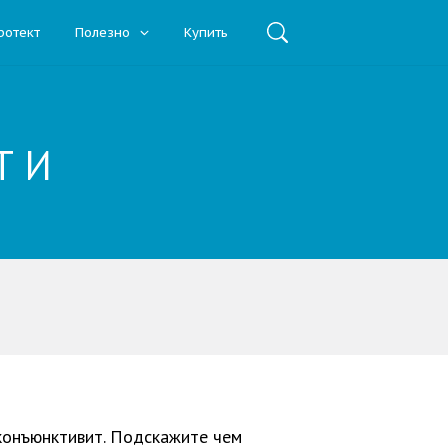
ротект
Полезно
Купить
Т И
 конъюнктивит. Подскажите чем