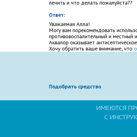
лечить и что делать пожалуйста??
Как Вас зовут
Ответ:
Уважаемая Алла!
Могу вам порекомендовать использ
противовоспалительный и местный и
Ваше сообщение
Аквалор оказывает антисептическое
Хочу обратить ваше внимание, что
о
Подобрать средство
Отправляя вопрос, я принимаю
польз
ИМЕЮТСЯ ПР
С ИНСТРУ