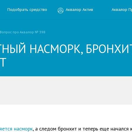
Подобрать средство
Аквалор Актив
Аквалор П
Вопрос про Аквалор № 398
ТНЫЙ НАСМОРК, БРОНХИ
Т
ить отзыв
ния
яется насморк
, а следом бронхит и теперь еще начался