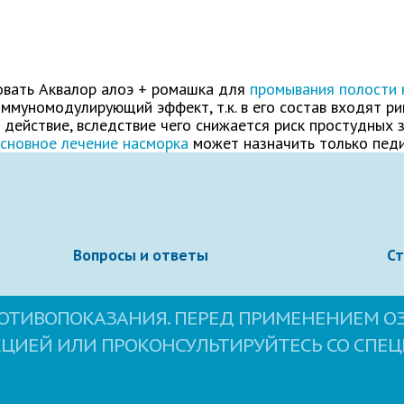
Электронная почта
овать Аквалор алоэ + ромашка для
промывания полости 
ммуномодулирующий эффект, т.к. в его состав входят ри
 действие, вследствие чего снижается риск простудных 
сновное лечение насморка
может назначить только педи
Вопросы и ответы
С
овательское соглашение
сайта.
ОТИВОПОКАЗАНИЯ. ПЕРЕД ПРИМЕНЕНИЕМ О
КЦИЕЙ ИЛИ ПРОКОНСУЛЬТИРУЙТЕСЬ СО СПЕ
Свернуть