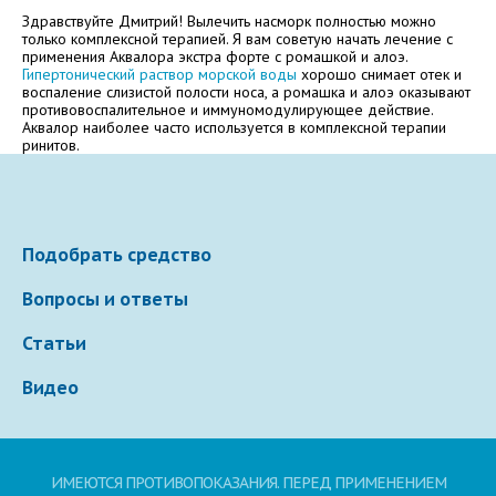
Здравствуйте Дмитрий! Вылечить насморк полностью можно
Электронная почта
только комплексной терапией. Я вам советую начать лечение с
применения Аквалора экстра форте с ромашкой и алоэ.
Гипертонический раствор морской воды
хорошо снимает отек и
воспаление слизистой полости носа, а ромашка и алоэ оказывают
противовоспалительное и иммуномодулирующее действие.
Аквалор наиболее часто используется в комплексной терапии
Ваше сообщение
ринитов.
Подобрать средство
Вопросы и ответы
Статьи
Отправляя вопрос, я принимаю
пользовательское
Видео
соглашение
сайта.
Свернуть
ИМЕЮТСЯ ПРОТИВОПОКАЗАНИЯ. ПЕРЕД ПРИМЕНЕНИЕМ