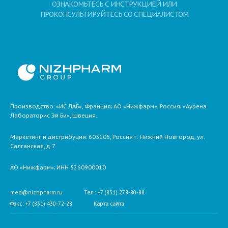
ОЗНАКОМЬТЕСЬ С ИНСТРУКЦИЕЙ ИЛИ
ПРОКОНСУЛЬТИРУЙТЕСЬ СО СПЕЦИАЛИСТОМ
Производство: «ИС ЛАБ», Франция; АО «Нижфарм», Россия; «Аурена
Лабораторис Эй Би», Швеция.
Маркетинг и дистрибуция:
603105,
Россия
г. Нижний Новгород,
ул.
Салганская, д.7
АО «Нижфарм»
; ИНН 5260900010
med@nizhpharm.ru
Тел.: +7 (831) 278-80-88
Факс: +7 (831) 430-72-28
Карта сайта