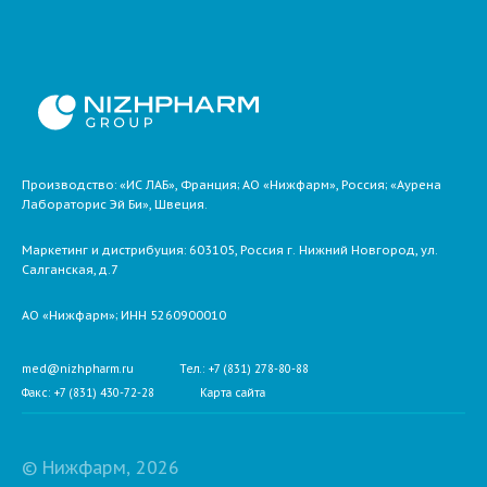
Производство: «ИС ЛАБ», Франция; АО «Нижфарм», Россия; «Аурена
Лабораторис Эй Би», Швеция.
Маркетинг и дистрибуция:
603105,
Россия
г. Нижний Новгород,
ул.
Салганская, д.7
АО «Нижфарм»
; ИНН 5260900010
med@nizhpharm.ru
Тел.: +7 (831) 278-80-88
Факс: +7 (831) 430-72-28
Карта сайта
© Нижфарм, 2026