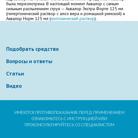
Электронная почта
была пересмотрена. В настоящий момент Аквалор с самым
сильным распылением струя — Аквалор Экстра Форте 125 мл
(гипертонический раствор с алоэ вера и ромашкой римской) и
Аквалор Норм 125 мл (
изотонический раствор
).
Ваше сообщение
Подобрать средство
Вопросы и ответы
Статьи
Видео
Отправляя вопрос, я принимаю
пользовательское
соглашение
сайта.
ИМЕЮТСЯ ПРОТИВОПОКАЗАНИЯ. ПЕРЕД ПРИМЕНЕНИЕМ
ОЗНАКОМЬТЕСЬ С ИНСТРУКЦИЕЙ ИЛИ
Свернуть
ПРОКОНСУЛЬТИРУЙТЕСЬ СО СПЕЦИАЛИСТОМ