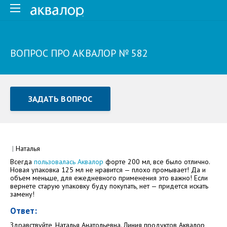
ВОПРОС ПРО АКВАЛОР № 582
ЗАДАТЬ ВОПРОС
Задать вопрос или отправить отзыв
Все поля обязательны для заполнения
|
Наталья
Всегда
пользовалась Аквалор
форте 200 мл, все было отлично.
Как Вас зовут
Новая упаковка 125 мл не нравится — плохо промывает! Да и
объем меньше, для ежедневного применения это важно! Если
вернете старую упаковку буду покупать, нет — придется искать
замену!
Ответ:
Здравствуйте, Наталья Анатольевна. Линия продуктов Аквалор