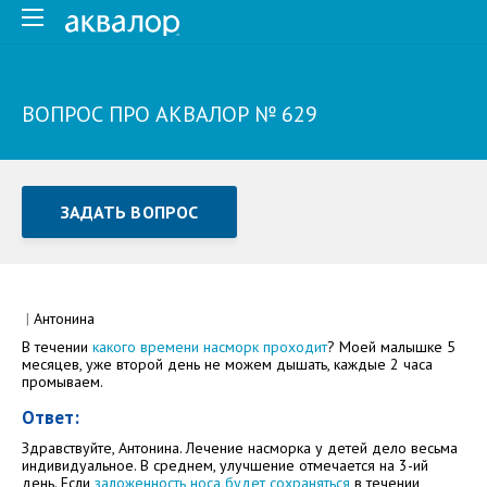
ВОПРОС ПРО АКВАЛОР № 629
ЗАДАТЬ ВОПРОС
Задать вопрос или отправить отзыв
Все поля обязательны для заполнения
|
Антонина
В течении
какого времени насморк проходит
? Моей малышке 5
Как Вас зовут
месяцев, уже второй день не можем дышать, каждые 2 часа
промываем.
Ответ:
Здравствуйте, Антонина. Лечение насморка у детей дело весьма
индивидуальное. В среднем, улучшение отмечается на 3-ий
день. Если
заложенность носа будет сохраняться
в течении