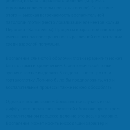
ребенка, начало социального общения (встреча с
огромным количеством новых патогенов). Следствие
этого — высокая встречаемость воспалительной
патологии глотки (место локализации элементов кольца
Пирогова–Вальдейера). Процессы возрастной инволюции
уменьшают распространенность различной его патологии
среди взрослой популяции.
Воспаление слизистой оболочки глотки (фарингит) может
быть острым и хроническим. С анатомической точки
зрения в глотке выделяют 3 отдела — носо-, рото- и
гортаноглотку. Логично было бы предположить, что и
воспалительные процессы также можно обособлять.
Однако в подавляющем большинстве случаев из-за
диффузного поражения слизистой оболочки при остром
воспалительном процессе деление это весьма условно.
Воспаление может носить нисходящий характер и