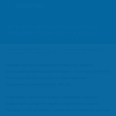
МЕСТНАЯ ТЕРАПИЯ ВОСПАЛИТЕЛЬНОЙ
ПАТОЛОГИИ ГОРТАНОГЛОТКИ У ДЕТЕЙ
Авторы: Член-корр. РАМН, проф., д.м.н., зав. каф. Богомильский М.Р.,
д.м.н. Радциг Е.Ю., к.м.н. Котова Е.Н., орд. Ермилова Н.В.
Кафедра оториноларингологии педиатрического
факультета (заведующий кафедрой — член-корр. РАМН М.Р.
Богомильский) Российского государственного
медицинского университета, Москва.
Лимфоидно-глоточное кольцо переживает период
«наивысшего расцвета» именно в детском возрасте.
Причины этого различны: становление иммунной системы