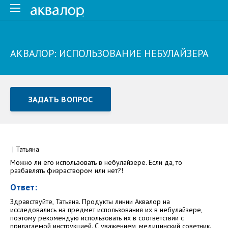
АКВАЛОР: ИСПОЛЬЗОВАНИЕ НЕБУЛАЙЗЕРА
ЗАДАТЬ ВОПРОС
Задать вопрос или отправить отзыв
Все поля обязательны для заполнения
|
Татьяна
Можно ли его использовать в небулайзере. Если да, то
Как Вас зовут
разбавлять физраствором или нет?!
Ответ:
Здравствуйте, Татьяна. Продукты линии Аквалор на
исследовались на предмет использования их в небулайзере,
поэтому рекомендую использовать их в соответствии с
прилагаемой инструкцией. С уважением, медицинский советник.