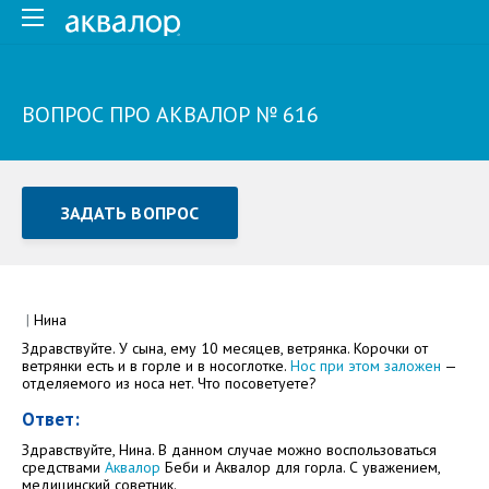
ВОПРОС ПРО АКВАЛОР № 616
ЗАДАТЬ ВОПРОС
Задать вопрос или отправить отзыв
Все поля обязательны для заполнения
|
Нина
Здравствуйте. У сына, ему 10 месяцев, ветрянка. Корочки от
Как Вас зовут
ветрянки есть и в горле и в носоглотке.
Нос при этом заложен
—
отделяемого из носа нет. Что посоветуете?
Ответ:
Здравствуйте, Нина. В данном случае можно воспользоваться
средствами
Аквалор
Беби и Аквалор для горла. С уважением,
медицинский советник.