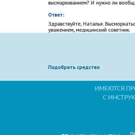
высмаркиванием? И нужно ли вообщ
Как Вас зовут
Ответ:
Здравствуйте, Наталья. Высморкать
уважением, медицинский советник.
Ваше сообщение
Подобрать средство
ИМЕЮТСЯ ПР
С ИНСТРУ
Отправляя вопрос, я принимаю
польз
П