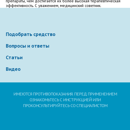
препараты, чем достигается их более высокая терапевтическая
эффективность. С уважением, медицинский советник.
Электронная почта
Подобрать средство
Ваше сообщение
Вопросы и ответы
Статьи
Видео
ИМЕЮТСЯ ПРОТИВОПОКАЗАНИЯ. ПЕРЕД ПРИМЕНЕНИЕМ
Отправляя вопрос, я принимаю
пользовательское
ОЗНАКОМЬТЕСЬ С ИНСТРУКЦИЕЙ ИЛИ
соглашение
сайта.
ПРОКОНСУЛЬТИРУЙТЕСЬ СО СПЕЦИАЛИСТОМ
Свернуть