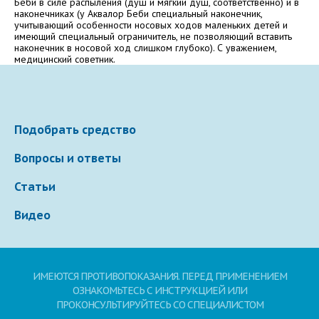
Беби в силе распыления (душ и мягкий душ, соответственно) и в
наконечниках (у Аквалор Беби специальный наконечник,
Электронная почта
учитывающий особенности носовых ходов маленьких детей и
имеющий специальный ограничитель, не позволяющий вставить
наконечник в носовой ход слишком глубоко). С уважением,
медицинский советник.
Ваше сообщение
Подобрать средство
Вопросы и ответы
Статьи
Видео
Отправляя вопрос, я принимаю
пользовательское
соглашение
сайта.
ИМЕЮТСЯ ПРОТИВОПОКАЗАНИЯ. ПЕРЕД ПРИМЕНЕНИЕМ
ОЗНАКОМЬТЕСЬ С ИНСТРУКЦИЕЙ ИЛИ
Свернуть
ПРОКОНСУЛЬТИРУЙТЕСЬ СО СПЕЦИАЛИСТОМ