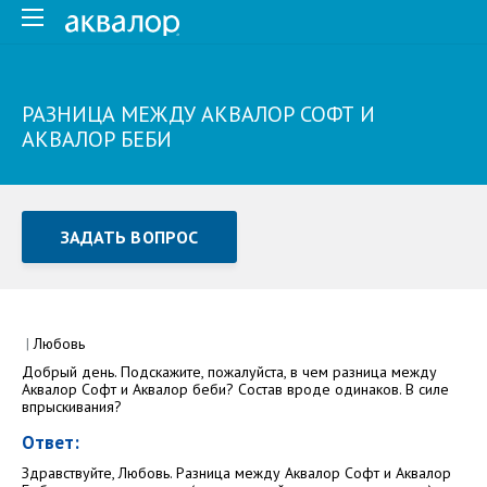
РАЗНИЦА МЕЖДУ АКВАЛОР СОФТ И
АКВАЛОР БЕБИ
ЗАДАТЬ ВОПРОС
Задать вопрос или отправить отзыв
Все поля обязательны для заполнения
|
Любовь
Добрый день. Подскажите, пожалуйста, в чем разница между
Как Вас зовут
Аквалор Софт и Аквалор беби? Состав вроде одинаков. В силе
впрыскивания?
Ответ:
Здравствуйте, Любовь. Разница между Аквалор Софт и Аквалор