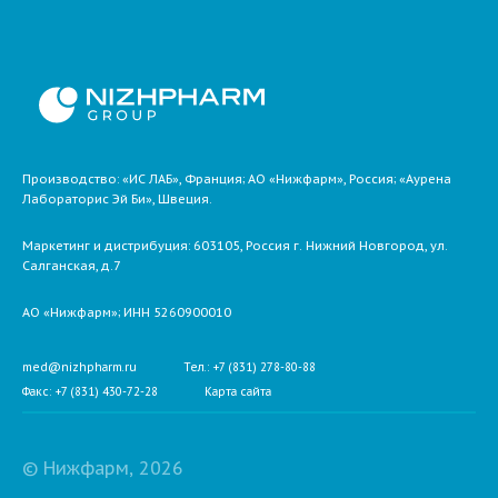
Производство: «ИС ЛАБ», Франция; АО «Нижфарм», Россия; «Аурена
Лабораторис Эй Би», Швеция.
Маркетинг и дистрибуция:
603105,
Россия
г. Нижний Новгород,
ул.
Салганская, д.7
АО «Нижфарм»
; ИНН 5260900010
med@nizhpharm.ru
Тел.: +7 (831) 278-80-88
Факс: +7 (831) 430-72-28
Карта сайта
© Нижфарм, 2026