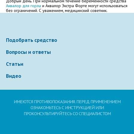
Добрый день. При нормальном течение беременности средства
Аквалор для горла
и Аквалор Экстра Форте могут использоваться
Электронная почта
без ограничений. С уважением, медицинский советник.
Ваше сообщение
Подобрать средство
Вопросы и ответы
Статьи
Видео
ИМЕЮТСЯ ПРОТИВОПОКАЗАНИЯ. ПЕРЕД ПРИМЕНЕНИЕМ
Отправляя вопрос, я принимаю
пользовательское
соглашение
сайта.
ОЗНАКОМЬТЕСЬ С ИНСТРУКЦИЕЙ ИЛИ
ПРОКОНСУЛЬТИРУЙТЕСЬ СО СПЕЦИАЛИСТОМ
Свернуть