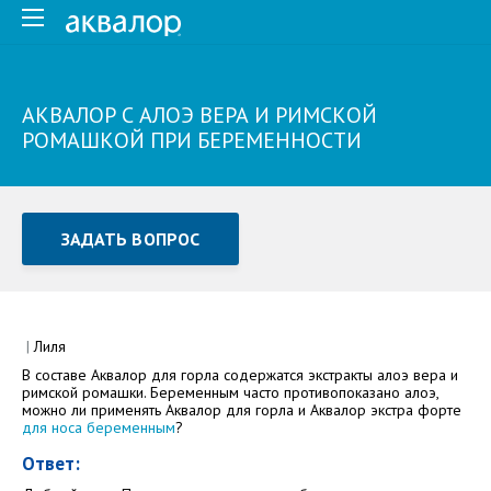
АКВАЛОР С АЛОЭ ВЕРА И РИМСКОЙ
РОМАШКОЙ ПРИ БЕРЕМЕННОСТИ
ЗАДАТЬ ВОПРОС
Задать вопрос или отправить отзыв
Все поля обязательны для заполнения
|
Лиля
В составе Аквалор для горла содержатся экстракты алоэ вера и
Как Вас зовут
римской ромашки. Беременным часто противопоказано алоэ,
можно ли применять Аквалор для горла и Аквалор экстра форте
для носа беременным
?
Ответ: