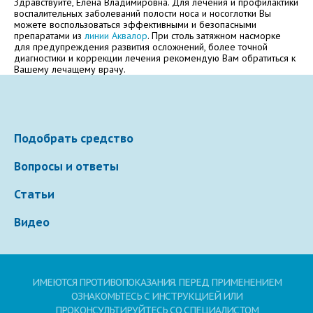
Здравствуйте, Елена Владимировна. Для лечения и профилактики
воспалительных заболеваний полости носа и носоглотки Вы
Электронная почта
можете воспользоваться эффективными и безопасными
препаратами из
линии Аквалор
. При столь затяжном насморке
для предупреждения развития осложнений, более точной
диагностики и коррекции лечения рекомендую Вам обратиться к
Вашему лечащему врачу.
Ваше сообщение
Подобрать средство
Вопросы и ответы
Статьи
Видео
Отправляя вопрос, я принимаю
пользовательское
соглашение
сайта.
ИМЕЮТСЯ ПРОТИВОПОКАЗАНИЯ. ПЕРЕД ПРИМЕНЕНИЕМ
Свернуть
ОЗНАКОМЬТЕСЬ С ИНСТРУКЦИЕЙ ИЛИ
ПРОКОНСУЛЬТИРУЙТЕСЬ СО СПЕЦИАЛИСТОМ