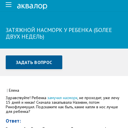
ЗАТЯЖНОЙ НАСМОРК У РЕБЕНКА (БОЛЕЕ
ДВУХ НЕДЕЛЬ)
ЗАДАТЬ ВОПРОС
Задать вопрос или отправить отзыв
Все поля обязательны для заполнения
|
Елена
Здравствуйте! Ребенка
замучил насморк
, не проходит, уже лечу
Как Вас зовут
15 дней и никак! Сначала закапывала Називин, потом
Ринофлуимуцил. Подскажите как быть, какие капли в нос лучше
для ребенка?
Ответ: