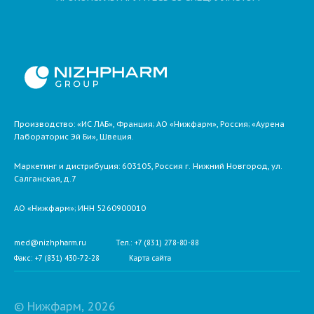
Производство: «ИС ЛАБ», Франция; АО «Нижфарм», Россия; «Аурена
Лабораторис Эй Би», Швеция.
Маркетинг и дистрибуция:
603105,
Россия
г. Нижний Новгород,
ул.
Салганская, д.7
АО «Нижфарм»
; ИНН 5260900010
med@nizhpharm.ru
Тел.: +7 (831) 278-80-88
Факс: +7 (831) 430-72-28
Карта сайта
© Нижфарм, 2026