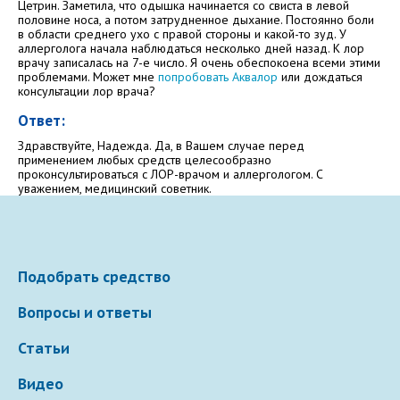
Цетрин. Заметила, что одышка начинается со свиста в левой
половине носа, а потом затрудненное дыхание. Постоянно боли
Электронная почта
в области среднего ухо с правой стороны и какой-то зуд. У
аллерголога начала наблюдаться несколько дней назад. К лор
врачу записалась на 7-е число. Я очень обеспокоена всеми этими
проблемами. Может мне
попробовать Аквалор
или дождаться
консультации лор врача?
Ваше сообщение
Ответ:
Здравствуйте, Надежда. Да, в Вашем случае перед
применением любых средств целесообразно
проконсультироваться с ЛОР-врачом и аллергологом. С
уважением, медицинский советник.
Подобрать средство
Отправляя вопрос, я принимаю
пользовательское
Вопросы и ответы
соглашение
сайта.
Статьи
Свернуть
Видео