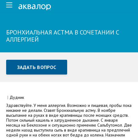
БРОНХИАЛЬНАЯ АСТМА В СОЧЕТАНИИ С
АЛЛЕРГИЕЙ
ЗАДАТЬ ВОПРОС
Задать вопрос или отправить отзыв
Все поля обязательны для заполнения
|
Дудник
Здравствуйте. У меня аллергия. Возможно и пищевая, пробы пока
Как Вас зовут
никакие не делали. Ставят Бронхиальную астму. В ноябре
высыпание на руках в виде крапивницы после моющих средств.
Потом сильный кашель и затрудненное дыхание. С января
месяца на Беклозоне и ситуационно применяю Сальбутомол. Две
недели назад выступила сыпь в виде крапивница на предплечий
одной руки и на обеих ногах вот бедра до колена. Назначили