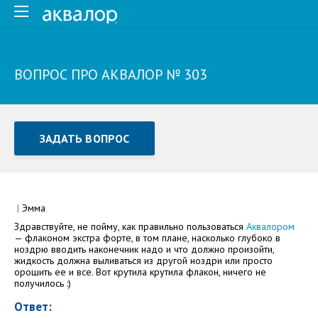
ВОПРОС ПРО АКВАЛОР № 303
ЗАДАТЬ ВОПРОС
Задать вопрос или отправить отзыв
Все поля обязательны для заполнения
|
Эмма
Здравствуйте, не пойму, как правильно пользоваться
Аквалором
Как Вас зовут
— флаконом экстра форте, в том плане, насколько глубоко в
ноздрю вводить наконечник надо и что должно произойти,
жидкость должна выливаться из другой ноздри или просто
орошить ее и все. Вот крутила крутила флакон, ничего не
получилось :)
Ответ: