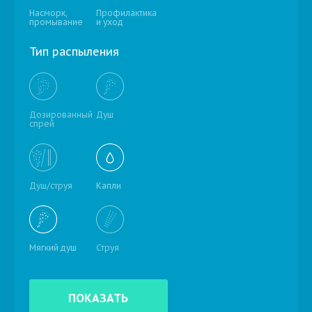
Насморк,
Профилактика
промывание
и уход
Тип распыления
Дозированный
Душ
спрей
Душ/струя
Капли
Мягкий душ
Струя
ПОКАЗАТЬ